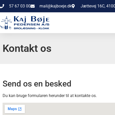
57 67 03 00
mail@kajboeje.dk
Jættevej 16C, 410
Kontakt os
Send os en besked
Du kan bruge formularen herunder til at kontakte os.