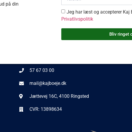
bud på din
Jeg har læst og accepterer Kaj
Privatlivspolitik
Bliv ringet 
Kontakt information
57 67 03 00
mail@kajboeje.dk
Jættevej 16C, 4100 Ringsted
CVR: 13898634