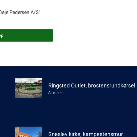
 Bøje Pedersen A/S'
op
Vores cases
Ringsted Outlet, brostensrundkørsel
Se mere
Sneslev kirke, kampestensmur