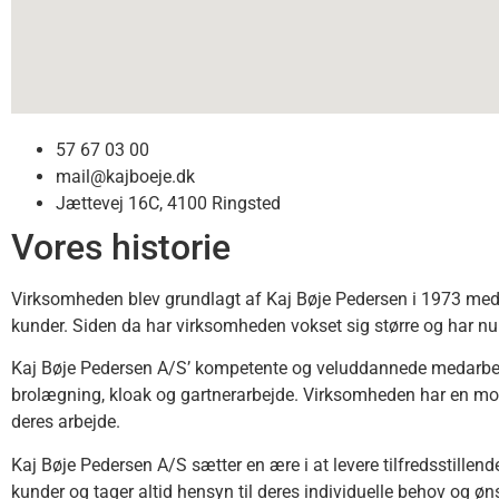
57 67 03 00
mail@kajboeje.dk
Jættevej 16C, 4100 Ringsted
Vores historie
Virksomheden blev grundlagt af Kaj Bøje Pedersen i 1973 med en
kunder. Siden da har virksomheden vokset sig større og har nu 
Kaj Bøje Pedersen A/S’ kompetente og veluddannede medarbejdere 
brolægning, kloak og gartnerarbejde. Virksomheden har en mode
deres arbejde.
Kaj Bøje Pedersen A/S sætter en ære i at levere tilfredsstille
kunder og tager altid hensyn til deres individuelle behov og øn