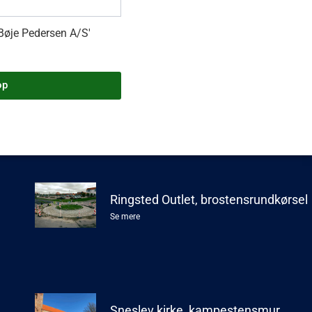
 Bøje Pedersen A/S'
op
Vores cases
Ringsted Outlet, brostensrundkørsel
Se mere
Sneslev kirke, kampestensmur