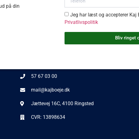
bud på din
Jeg har læst og accepterer Kaj
Privatlivspolitik
Bliv ringet 
Kontakt information
57 67 03 00
mail@kajboeje.dk
Jættevej 16C, 4100 Ringsted
CVR: 13898634