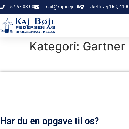
57 67 03 00
mail@kajboeje.dk
Jættevej 16C, 410
Kategori:
Gartner
Har du en opgave til os?